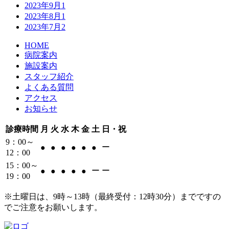
2023年9月
1
2023年8月
1
2023年7月
2
HOME
病院案内
施設案内
スタッフ紹介
よくある質問
アクセス
お知らせ
診療時間
月
火
水
木
金
土
日・祝
9：00～
ー
●
●
●
●
●
●
12：00
15：00～
ー
ー
●
●
●
●
●
19：00
※
土曜日は、9時～13時（最終受付：12時30分）までですの
でご注意をお願いします。