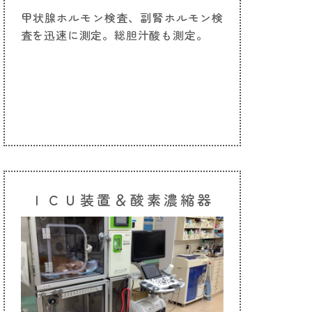
甲状腺ホルモン検査、副腎ホルモン検
査を迅速に測定。総胆汁酸も測定。
ＩＣＵ装置＆酸素濃縮器